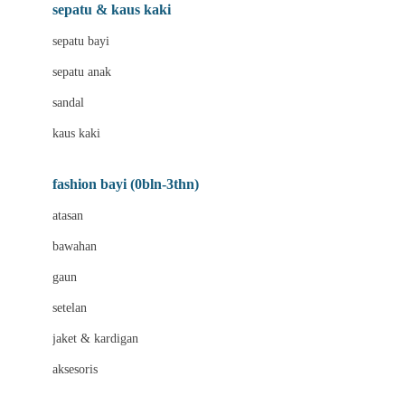
Beauty Barn
sepatu & kaus kaki
Bio Oil
sepatu bayi
Biolane
sepatu anak
Bite Fighters
sandal
Bizzi Growin
kaus kaki
Blackmores
fashion bayi (0bln-3thn)
Blooming Marvellous
atasan
Bonnels
bawahan
Bravado
gaun
Bruder
setelan
Brush Baby
jaket & kardigan
Buds Organics
aksesoris
Bugaboo
Buggygear