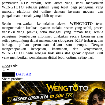
pembaruan RTP terbaru, serta akses yang stabil menjadikan
Squishmallows
WENGTOTO sebagai pilihan yang tepat bagi pengguna yang
mencari platform slot online dengan layanan modern dan
Starbooks
pengalaman bermain yang lebih nyaman.
Stick-O
Selain menawarkan kemudahan akses,
WENGTOTO
terus
mengutamakan kualitas layanan melalui sistem yang stabil, proses
Stokke
transaksi yang praktis, serta navigasi yang ramah bagi semua
Sudocrem
pengguna. Pembaruan informasi dilakukan secara konsisten agar
setiap pengunjung dapat menemukan
slot gacor
,
RTP terbaru
, dan
Sumimo
berbagai pilihan permainan dalam satu tempat. Dengan
mengedepankan kecepatan, keamanan, dan kenyamanan,
Sunnylife
WENGTOTO hadir sebagai
link situs slot gacor deposit 5000
yang memberikan pengalaman digital lebih optimal setiap hari.
Sun-Staches
choose qty
Swimava
DAFTAR
LOGIN
T
Share product:
Tommee Tippee
Trunki
Tutti Bambini