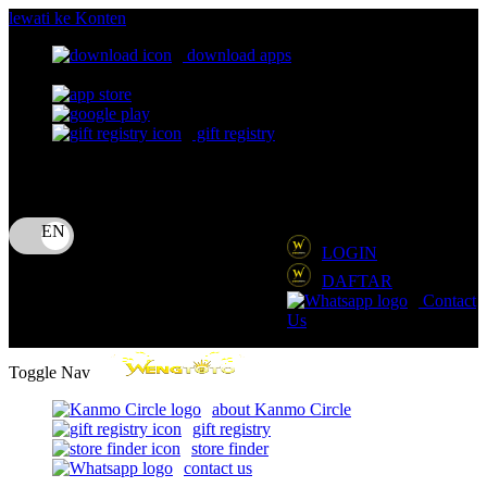
lewati ke Konten
download apps
download app from:
gift registry
Bahasa
ID
LOGIN
DAFTAR
Contact
Us
Toggle Nav
about Kanmo Circle
gift registry
store finder
contact us