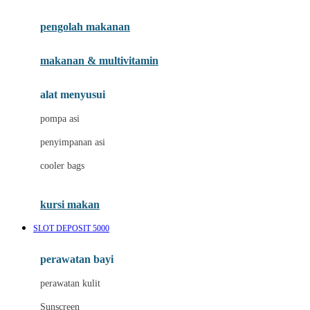
Joie
pengolah makanan
Joolz
Jujube
makanan & multivitamin
K
alat menyusui
Kiddycuts
pompa asi
Kumon
penyimpanan asi
L
cooler bags
Leapfrog
kursi makan
Leclerc
SLOT DEPOSIT 5000
Lee Vierra
Lillebaby
perawatan bayi
Little Bird Told Me
perawatan kulit
Little Miss Janis
Sunscreen