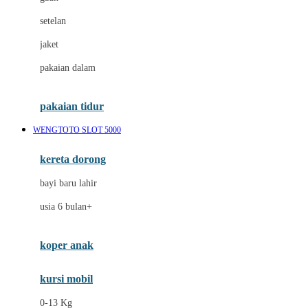
Dae Organics
setelan
Docare
jaket
Doona
pakaian dalam
Down To Earth
Drew
pakaian tidur
Dr. Brown's
WENGTOTO SLOT 5000
E
kereta dorong
ELC
bayi baru lahir
Ergobaby
usia 6 bulan+
Expert Care
koper anak
Ezyroller
kursi mobil
F
0-13 Kg